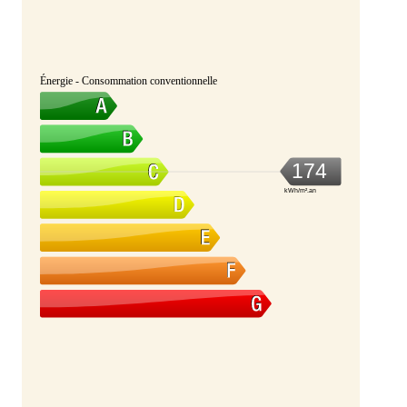
Énergie - Consommation conventionnelle
174
kWh/m².an