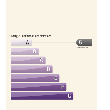
Énergie - Estimation des émissions
5
kg CO2/m².an