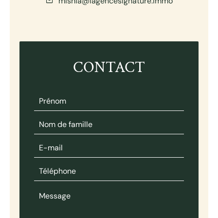
mishia@lagencesignature.immo
CONTACT