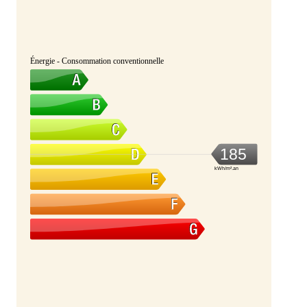
Énergie - Consommation conventionnelle
185
kWh/m².an