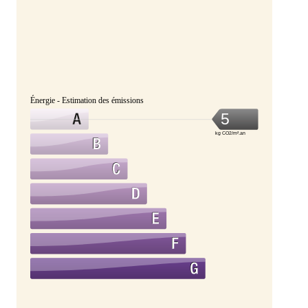
Énergie - Estimation des émissions
5
kg CO2/m².an