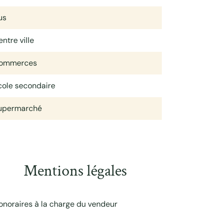
us
ntre ville
ommerces
cole secondaire
upermarché
Mentions légales
onoraires à la charge du vendeur