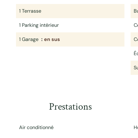
1 Terrasse
B
1 Parking intérieur
Ce
1 Garage
en sus
C
É
S
Prestations
Air conditionné
H