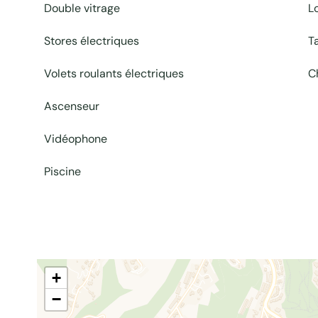
Double vitrage
L
Stores électriques
T
Volets roulants électriques
C
Ascenseur
Vidéophone
Piscine
+
−