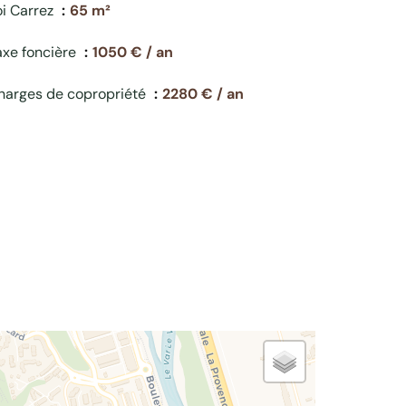
oi Carrez
65 m²
axe foncière
1050 € / an
harges de copropriété
2280 € / an