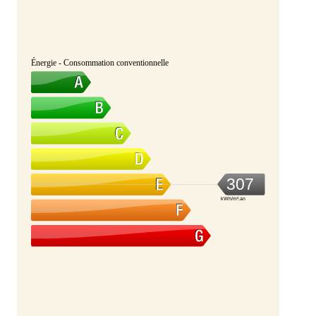
Énergie - Consommation conventionnelle
307
kWh/m².an