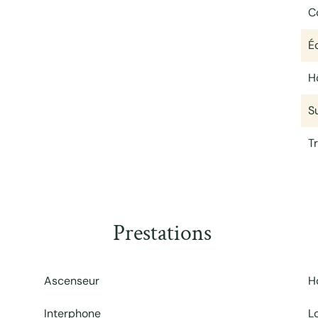
C
É
H
S
T
Prestations
Ascenseur
H
Interphone
L