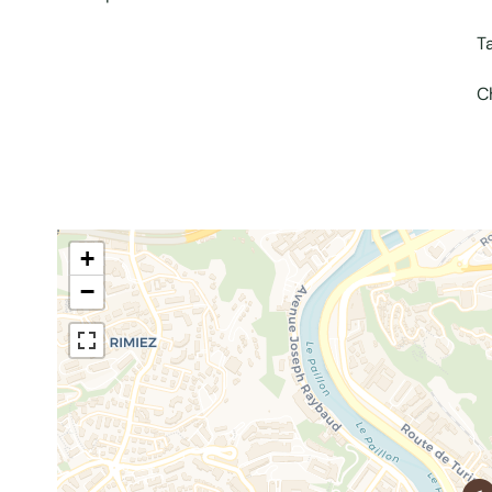
T
C
+
−