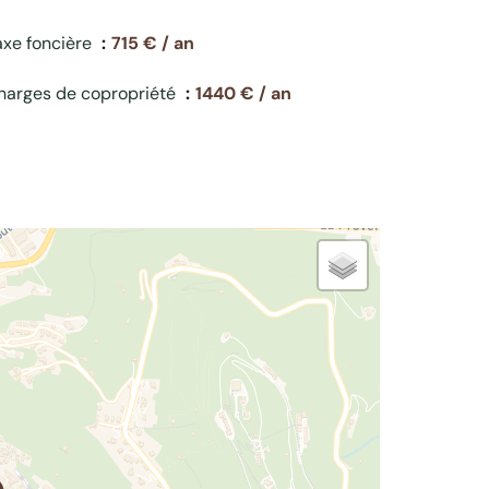
axe foncière
715 € / an
harges de copropriété
1440 € / an