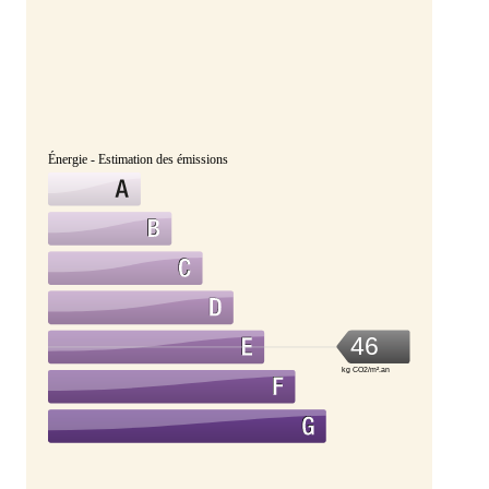
Énergie - Estimation des émissions
46
kg CO2/m².an