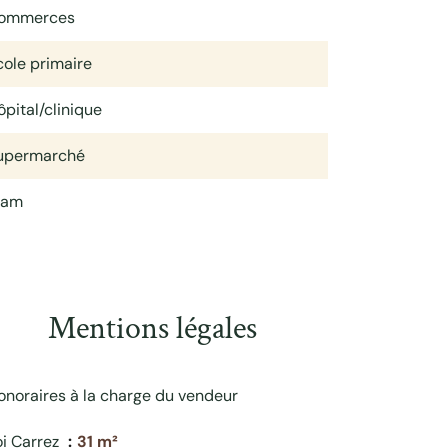
ommerces
cole primaire
ôpital/clinique
upermarché
ram
Mentions légales
onoraires à la charge du vendeur
oi Carrez
31 m²