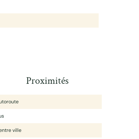
Proximités
utoroute
us
ntre ville