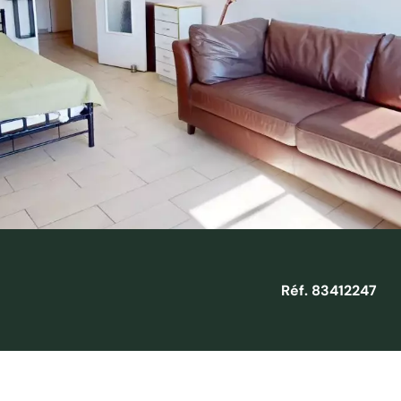
Réf. 83412247