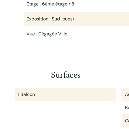
Étage
6ème étage / 8
Exposition
Sud-ouest
Vue
Dégagée Ville
Surfaces
1 Balcon
A
B
Ce